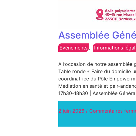
Assemblée Généra
Événements
,
Informations légal
A l’occasion de notre assemblée 
Table ronde « Faire du domicile u
coordinatrice du Pôle Empowerme
Médiation en santé et pair-andan
17h30-18h30 | Assemblée Généra
2 juin 2026
/
Commentaires ferm