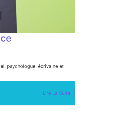
nce
zel, psychologue, écrivaine et
Lire La Suite