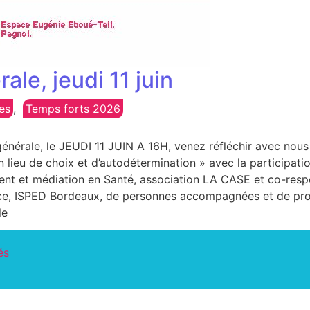
le, jeudi 11 juin
es
,
Temps forts 2026
générale, le JEUDI 11 JUIN A 16H, venez réfléchir avec nou
n lieu de choix et d’autodétermination » avec la participa
nt et médiation en Santé, association LA CASE et co-re
ce, ISPED Bordeaux, de personnes accompagnées et de profe
le
és