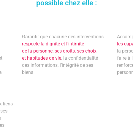
possible chez elle :
Garantir que chacune des interventions
Accomp
respecte la dignité et l’intimité
les capa
de la personne, ses droits, ses choix
la perso
et
et habitudes de vie
, la confidentialité
faire à 
des informations, l’intégrité de ses
renforc
a
biens
person
x liens
 ses
a
ées